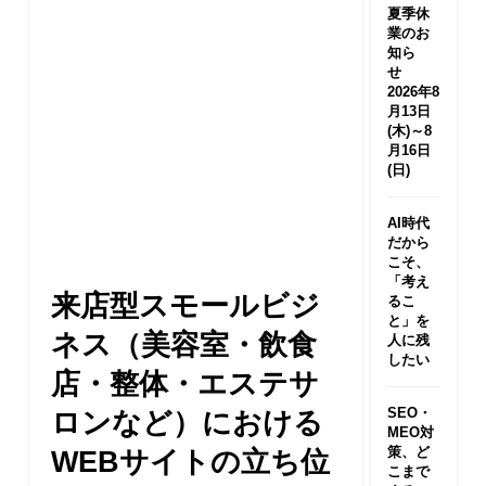
夏季休
業のお
知ら
せ
2026年8
月13日
(木)～8
月16日
(日)
AI時代
だから
こそ、
「考え
来店型スモールビジ
るこ
と」を
ネス（美容室・飲食
人に残
したい
店・整体・エステサ
SEO・
ロンなど）における
MEO対
策、ど
WEBサイトの立ち位
こまで