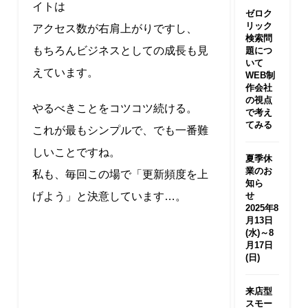
イトは
ゼロク
リック
アクセス数が右肩上がりですし、
検索問
もちろんビジネスとしての成長も見
題につ
いて
えています。
WEB制
作会社
の視点
やるべきことをコツコツ続ける。
で考え
てみる
これが最もシンプルで、でも一番難
しいことですね。
夏季休
業のお
私も、毎回この場で「更新頻度を上
知ら
げよう」と決意しています…。
せ
2025年8
月13日
(水)～8
月17日
(日)
来店型
スモー