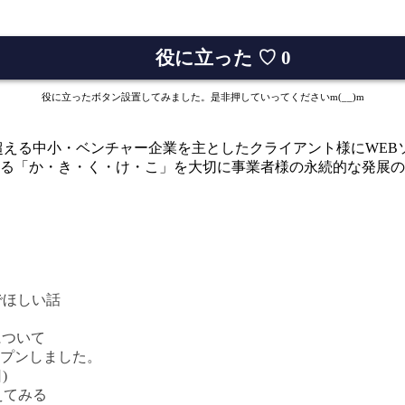
役に立った
♡
0
役に立ったボタン設置してみました。是非押していってくださいm(__)m
以来、300社を超える中小・ベンチャー企業を主としたクライアント様
る「か・き・く・け・こ」を大切に事業者様の永続的な発展の
でほしい話
について
プンしました。
)
えてみる