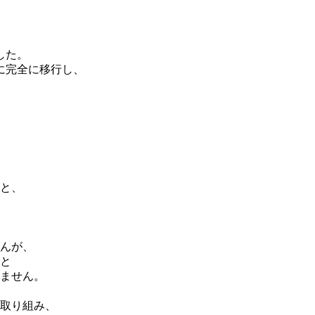
した。
に完全に移行し、
ると、
んが、
年と
ません。
取り組み、