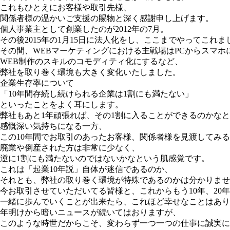
これもひとえにお客様や取引先様、
関係者様の温かいご支援の賜物と深く感謝申し上げます。
個人事業主として創業したのが2012年の7月。
その後2015年の1月15日に法人化をし、ここまでやってこれま
その間、WEBマーケティングにおける主戦場はPCからスマホ
WEB制作のスキルのコモディティ化にするなど、
弊社を取り巻く環境も大きく変化いたしました。
企業生存率について
「10年間存続し続けられる企業は1割にも満たない」
といったことをよく耳にします。
弊社もあと1年頑張れば、その1割に入ることができるのかなと
感慨深い気持ちになる一方、
この10年間でお取引のあったお客様、関係者様を見渡してみ
廃業や倒産された方は非常に少なく、
逆に1割にも満たないのではないかなという肌感覚です。
これは「起業10年説」自体が迷信であるのか、
それとも、弊社の取り巻く環境が特殊であるのかは分かりませ
今お取引させていただいてる皆様と、これからもう10年、20
一緒に歩んでいくことが出来たら、これほど幸せなことはあり
年明けから暗いニュースが続いてはおりますが、
このような時世だからこそ、変わらず一つ一つの仕事に誠実に